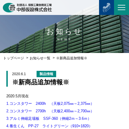
お知らせ
NEWS
トップページ
お知らせ一覧
※新商品追加情報※
2020.6.1
製品情報
※新商品追加情報※
2020.5月現在
1.コンスタワー 2400h （天板2,075㎜～2,375㎜）
2.コンスタワー 2700h （天板2,400㎜～2,700㎜）
3.アルミ伸縮足場板 SSF-360（伸縮2ｍ～3.6ｍ）
4.養生くん PP-27 ライトグリーン（910×1820）